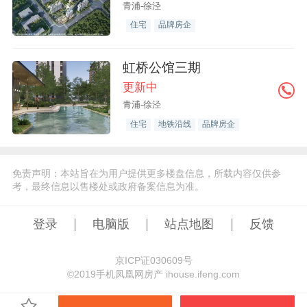
青浦-徐泾
住宅
品牌房企
虹桥公馆三期
更新中
青浦-徐泾
住宅
地铁沿线
品牌房企
免责声明：本站旨在为用户提供更多楼盘信息，所载内容仅供参
考，最终信息以售楼处或政府备案信息为准。
登录
电脑版
站点地图
反馈
京ICP证030609号
©️2019手机凤凰网房产 ihouse.ifeng.com