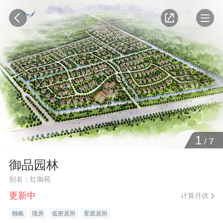
1
/
7
御品园林
别名：红御苑
更新中
计算月供
独栋
现房
低密居所
景观居所