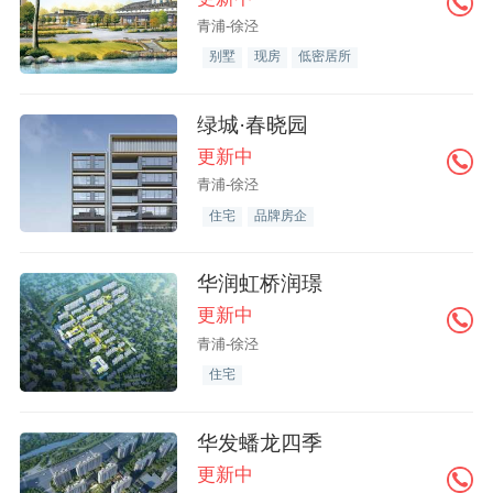
青浦-徐泾
别墅
现房
低密居所
绿城·春晓园
更新中
青浦-徐泾
住宅
品牌房企
华润虹桥润璟
更新中
青浦-徐泾
住宅
华发蟠龙四季
更新中