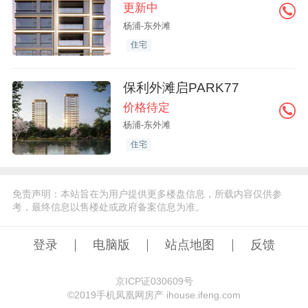
更新中
杨浦-东外滩
住宅
保利外滩启PARK77
价格待定
杨浦-东外滩
住宅
免责声明：本站旨在为用户提供更多楼盘信息，所载内容仅供参
考，最终信息以售楼处或政府备案信息为准。
登录
电脑版
站点地图
反馈
京ICP证030609号
©️2019手机凤凰网房产 ihouse.ifeng.com