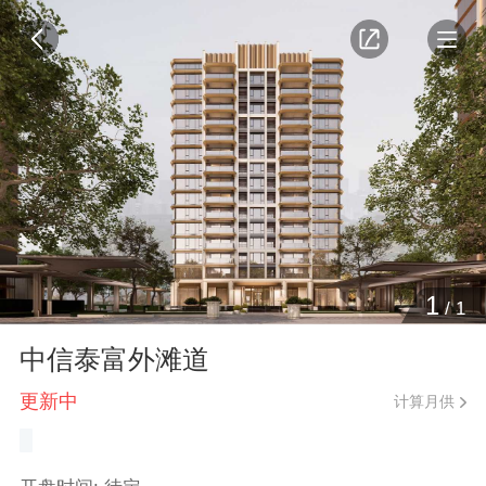
1
/
1
中信泰富外滩道
更新中
计算月供