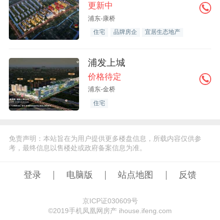
更新中
浦东-康桥
住宅
品牌房企
宜居生态地产
浦发上城
价格待定
浦东-金桥
住宅
免责声明：本站旨在为用户提供更多楼盘信息，所载内容仅供参
考，最终信息以售楼处或政府备案信息为准。
登录
电脑版
站点地图
反馈
京ICP证030609号
©️2019手机凤凰网房产 ihouse.ifeng.com