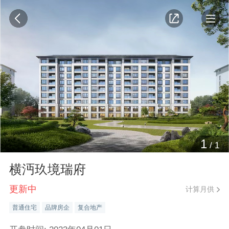
1
/
1
横沔玖境瑞府
更新中
计算月供
普通住宅
品牌房企
复合地产