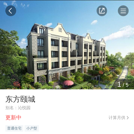
1
/
5
东方颐城
别名：沁悦园
更新中
计算月供
普通住宅
小户型