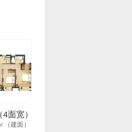
（4面宽）
120平户型
20㎡（建面）
3居 120㎡（建面）