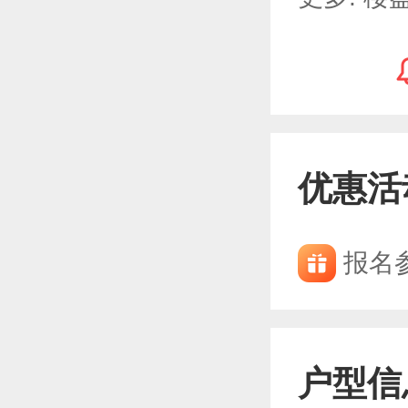
优惠活
报名
户型信