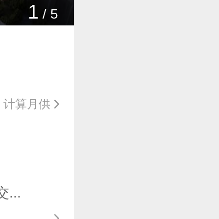
1
/
5
计算月供
..