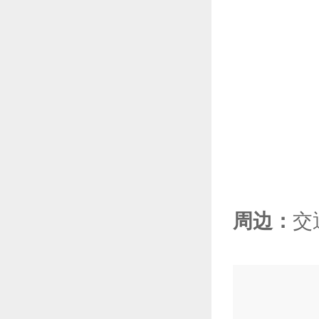
周边：
交