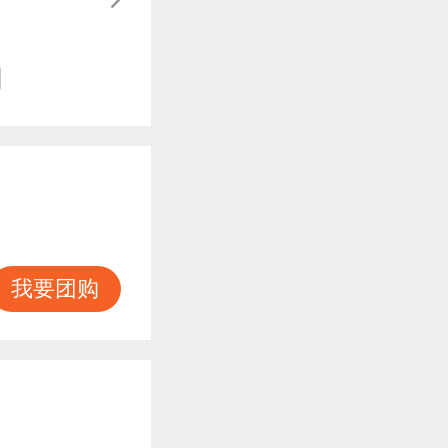
知
我要团购