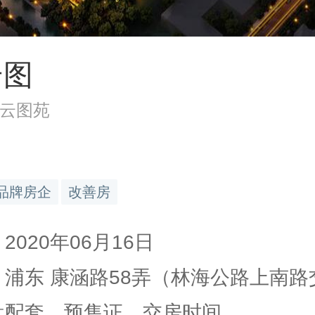
云图
云图苑
品牌房企
改善房
2020年06月16日
 浦东 康涵路58弄（林海公路上南路交.
楼盘配套、预售证、交房时间…