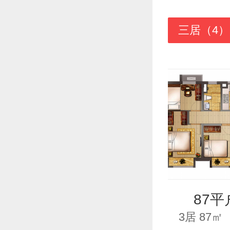
三居（4）
87平
3居 87