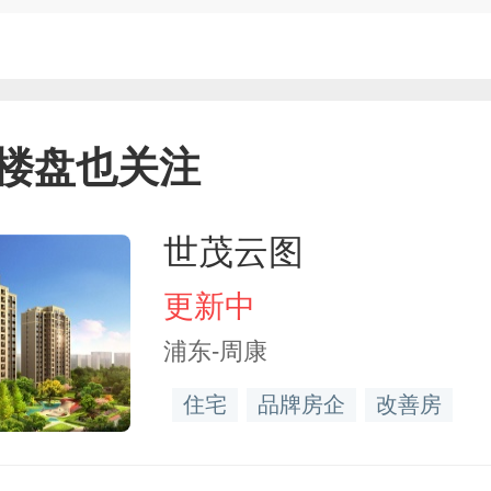
楼盘也关注
世茂云图
更新中
浦东-周康
住宅
品牌房企
改善房