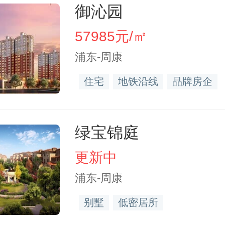
御沁园
57985元/㎡
浦东-周康
住宅
地铁沿线
品牌房企
绿宝锦庭
更新中
浦东-周康
别墅
低密居所