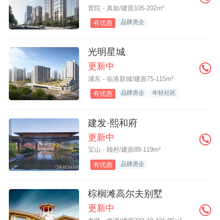
普陀 - 真如/建面105-202m²
品牌房企
有优惠
光明星城
更新中
浦东 - 临港新城/建面75-115m²
品牌房企
年轻社区
有优惠
建发·熙和府
更新中
宝山 - 顾村/建面89-119m²
品牌房企
有优惠
棕榈滩高尔夫别墅
更新中