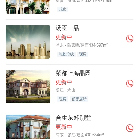
奉贤 - 海湾/建面332.19-421.95m²
现房
汤臣一品
更新中
浦东 - 陆家嘴/建面434-597m²
地铁沿线
现房
紫都上海晶园
更新中
松江 - 佘山
现房
低密居所
合生东郊别墅
更新中
浦东 - 张江/建面400-654m²