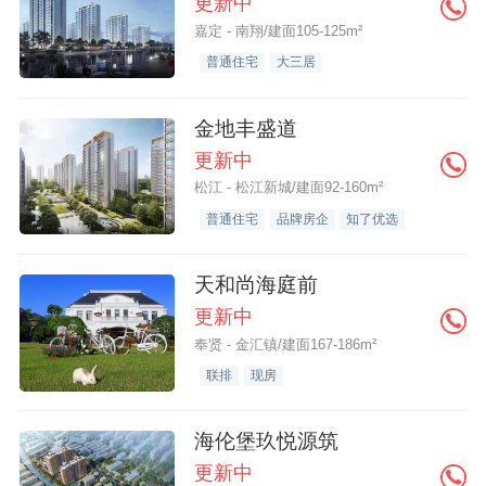
更新中
嘉定 - 南翔/建面105-125m²
普通住宅
大三居
金地丰盛道
更新中
松江 - 松江新城/建面92-160m²
普通住宅
品牌房企
知了优选
天和尚海庭前
更新中
奉贤 - 金汇镇/建面167-186m²
联排
现房
海伦堡玖悦源筑
更新中