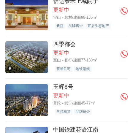
信达泰禾上城院子
更新中
宝山 - 顾村/建面99-135m²
叠拼
品牌房企
宜居生态地产
四季都会
更新中
宝山 - 杨行/建面77-130m²
普通住宅
地铁沿线
玉晖8号
更新中
普陀 - 武宁/建面45-77m²
自持租赁
品牌房企
中国铁建花语江南