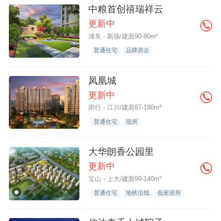
中粮首创禧瑞祥云
更新中
浦东 - 新场/建面90-90m²
普通住宅
品牌房企
凤凰城
更新中
闵行 - 江川/建面87-180m²
普通住宅
现房
大华朗香公园里
更新中
宝山 - 上大/建面99-140m²
普通住宅
地铁沿线
低密居所