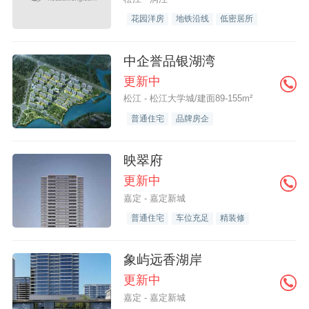
花园洋房
地铁沿线
低密居所
中企誉品银湖湾
更新中
松江 - 松江大学城/建面89-155m²
普通住宅
品牌房企
映翠府
更新中
嘉定 - 嘉定新城
普通住宅
车位充足
精装修
象屿远香湖岸
更新中
嘉定 - 嘉定新城