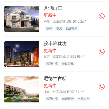
月湖山庄
更新中
松江 - 佘山/建面538-1049.2m²
独栋
现房
低密居所
骏丰玲珑坊
更新中
嘉定 - 嘉定新城/建面55-98m²
普通住宅
地铁沿线
尼德兰官邸
更新中
浦东 - 外高桥/建面207-311m²
普通住宅
低密居所
水景地产