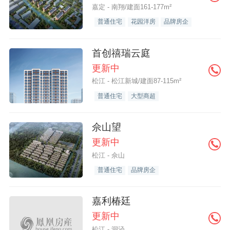
嘉定 - 南翔/建面161-177m²
普通住宅
花园洋房
品牌房企
首创禧瑞云庭
更新中
松江 - 松江新城/建面87-115m²
普通住宅
大型商超
佘山望
更新中
松江 - 佘山
普通住宅
品牌房企
嘉利椿廷
更新中
松江 - 洞泾