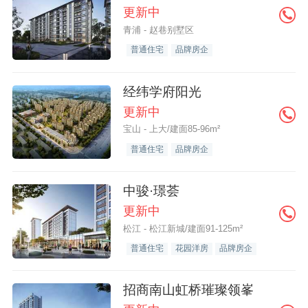
更新中
青浦 - 赵巷别墅区
普通住宅
品牌房企
经纬学府阳光
更新中
宝山 - 上大/建面85-96m²
普通住宅
品牌房企
中骏·璟荟
更新中
松江 - 松江新城/建面91-125m²
普通住宅
花园洋房
品牌房企
招商南山虹桥璀璨领峯