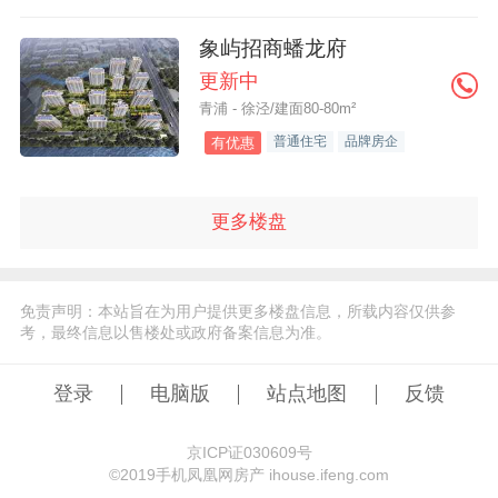
象屿招商蟠龙府
更新中
青浦 - 徐泾/建面80-80m²
普通住宅
品牌房企
有优惠
更多楼盘
免责声明：本站旨在为用户提供更多楼盘信息，所载内容仅供参
考，最终信息以售楼处或政府备案信息为准。
登录
电脑版
站点地图
反馈
京ICP证030609号
©️2019手机凤凰网房产 ihouse.ifeng.com