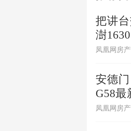
项。
把讲台
澍16
自治社
安德门
G58