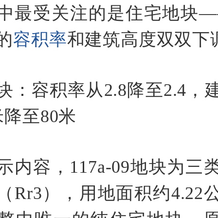
中最受关注的是住宅地块——1
的
容积率
和建筑高度双双下
块：容积率从2.8降至2.4，
米降至80米
示内容，117a-09地块为三
（Rr3），用地面积约4.22