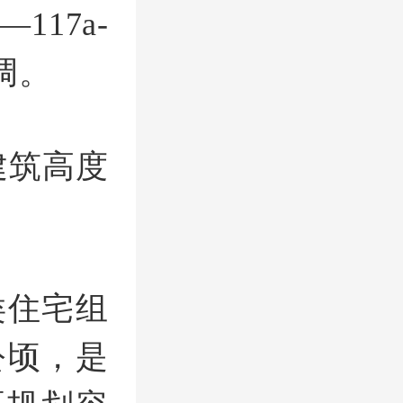
17a-
调。
建筑高度
类住宅组
公顷，是