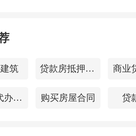
荐
住宅，配套也在同步升级
式建筑
贷款房抵押贷款
商业
宅地块，规划还调整了
其
公积金代办提取
购买房屋合同
贷