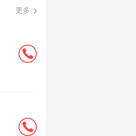
教育设施
更多
率从1.0
米。官方
弹性，合
，学校这
波动留了
6（社区文