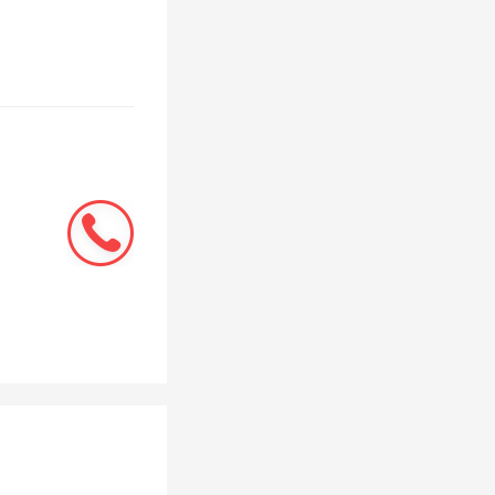
地块：1
0.3公
为公共绿地
虽然面积
开放空
的加分