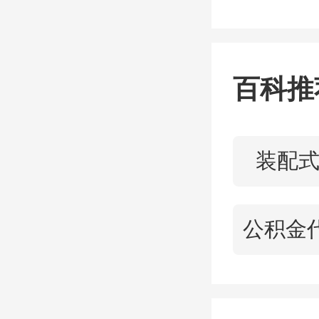
百科推
不只是
装配
除了住
地：