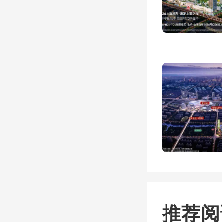
化体育
17a
顷，容积
（0.2
新增的
不算
间，
推荐阅