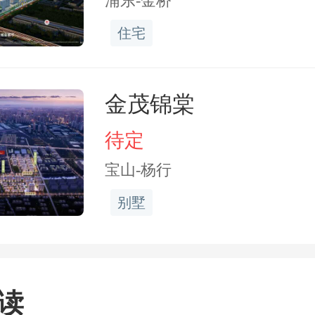
浦东-金桥
）两地块整合，拆成两个新
住宅
-10为社区文化体育混合用地（
金茂锦棠
率2.65），117a-11
待定
6公顷）。
宝山-杨行
别墅
约2600平方米公共绿地，
大，但在这个位置能多一块
对周边居民来说是实实在在
读