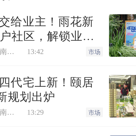
交给业主！雨花新
30户社区，解锁业主
群新样本
凤凰网房产南京站
13:42
市场
四代宅上新！颐居
最新规划出炉
凤凰网房产南京站
13:29
市场