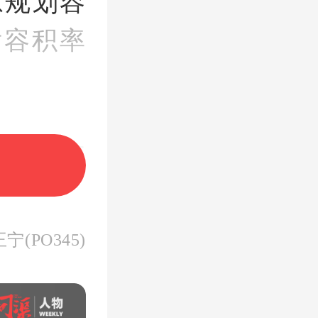
原规划容
后容积率
区的居住
和居住舒
宁(PO345)