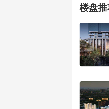
原11
楼盘推
用地”（
提到1
说法是
理应对
块预留
余地。
原117