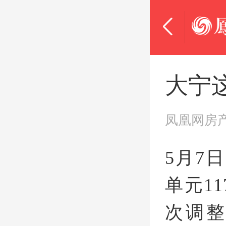
大宁
凤凰网房
5月7
单元1
次调