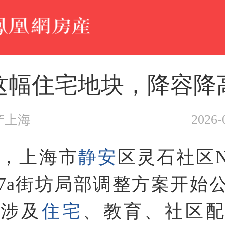
这幅住宅地块，降容降
2026-
产上海
日，上海市
静安
区灵石社区N0
17a街坊局部调整方案开始
整涉及
住宅
、教育、社区配