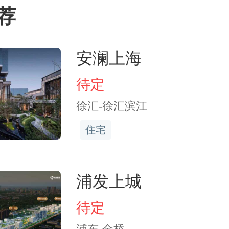
7a-07幼托用地调整为“基础
荐
Rs），面积0.67公顷，容积
安澜上海
.5，建筑高度从15米提到24
待定
“增加基础教育设施的配置
徐汇-徐汇滨江
人口变化趋势”——简单说
住宅
了更多空间，给未来人口
浦发上城
待定
a-04（商业办公）和117a-0