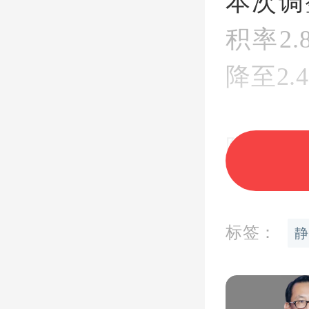
本次调
积率2
降至2
降容、
密度会
适度都
标签：
静