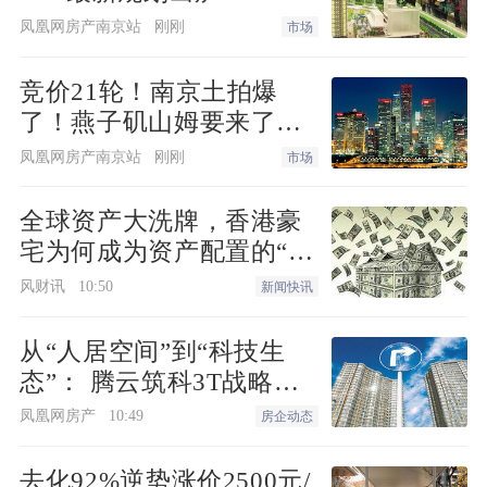
25-01地块，用地面积11915㎡，规划Rr3
凤凰网房产南京站
刚刚
市场
类住宅用地，容积率1.25。
竞价21轮！南京土拍爆
值得一提的是，中交和宝华的两个项目也
了！燕子矶山姆要来了…
在此次规划中“改了名”：
凤凰网房产南京站
刚刚
市场
宝华紫薇星城所在的两宗住宅用地，原11
全球资产大洗牌，香港豪
-06地块编号改为08-36地块，原14-01地块
宅为何成为资产配置的“必
改为08-18地块；
选项”？
风财讯
10:50
新闻快讯
中交松香源著所在的14-05地块，改为08-1
从“人居空间”到“科技生
5地块。
态”： 腾云筑科3T战略无
锡首发，生态圈协同重构
凤凰网房产
10:49
房企动态
未来人居
客观来看：科技影都的产业定位与现实难
点
去化92%逆势涨价2500元/