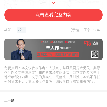
点击查看完整内容
标签：
【责编】 王宁(PO345)
松江
具体来看，02-01A地块，用地面积41110
免责声明：本文仅代表作者个人观点，与凤凰网房产无关。其原
创性以及文中陈述文字和内容未经本站证实，对本文以及其中全
㎡，规划为Rr3类住宅用地，容积率1.3
部或者部分内容、文字的真实性、完整性、及时性，本站不作任
5；
何保证或承诺，请读者仅作参考，请读者自行核实相关内容。
02-01B地块，用地面积12794㎡，规划为R
上一篇:
r3类住宅用地，容积率1.35；