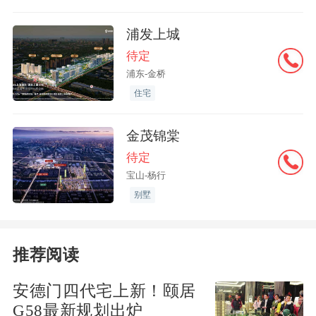
3类住宅用地，容积率1.20；
浦发上城
09-09A地块，用地面积28421㎡，规划为
待定
Rr2类住宅用地，容积率1.05；
浦东-金桥
住宅
17-01地块，用地面积27466㎡，规划为Rr
金茂锦棠
3类住宅用地，容积率1.05；
待定
宝山-杨行
21-01地块，用地面积19917㎡，规划为Rr
别墅
2类住宅用地，容积率1.05；
23-01地块，用地面积14212㎡，规划为Rr
推荐阅读
3类住宅用地，容积率1.25；
安德门四代宅上新！颐居
G58最新规划出炉