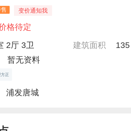
待售
变价通知我
价格待定
室 2厅 3卫
建筑面积
13
暂无资料
型方正
浦发唐城