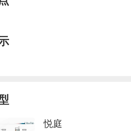
点
示
型
悦庭