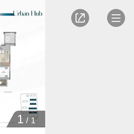
1
/
1