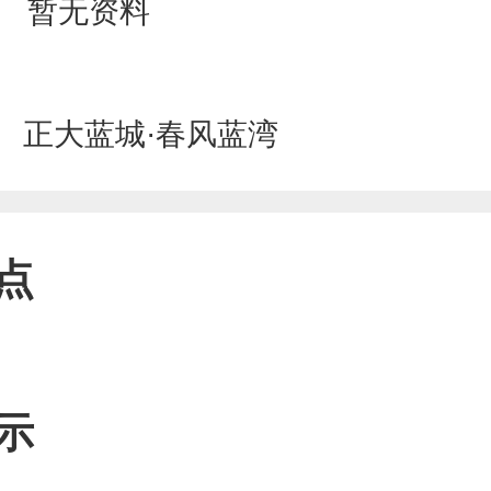
暂无资料
正大蓝城·春风蓝湾
点
示