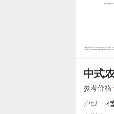
中式农
参考价格
户型
4