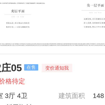
庄05
在售
变价通知我
价格待定
室 3厅 4卫
建筑面积
14