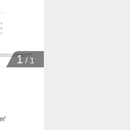
1
/
1
8㎡