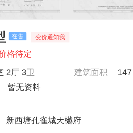
型
在售
变价通知我
价格待定
室 2厅 3卫
建筑面积
14
暂无资料
新西塘孔雀城天樾府