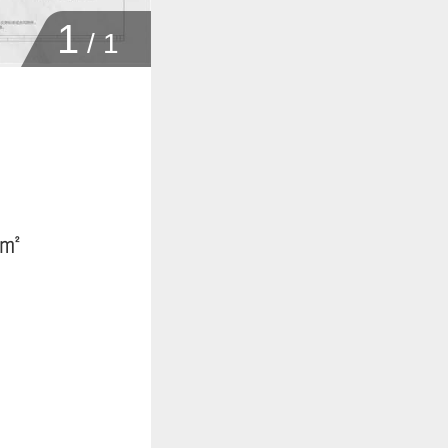
1
/
1
7㎡