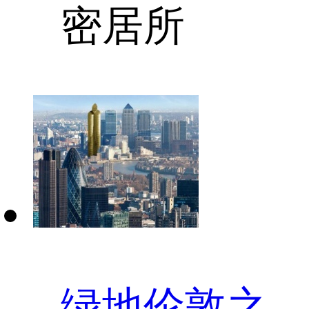
密居所
绿地伦敦之