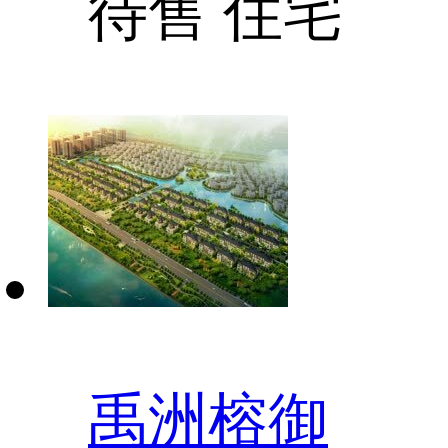
待售
住宅
禹洲榕御