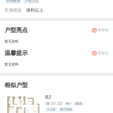
全明格局
户型方正
所属楼盘
保利云上
户型亮点
听评论
暂无资料
温馨提示
听评论
暂无资料
相似户型
B2
3室 2厅 2卫 98㎡（建面）
大主卧
客厅朝南