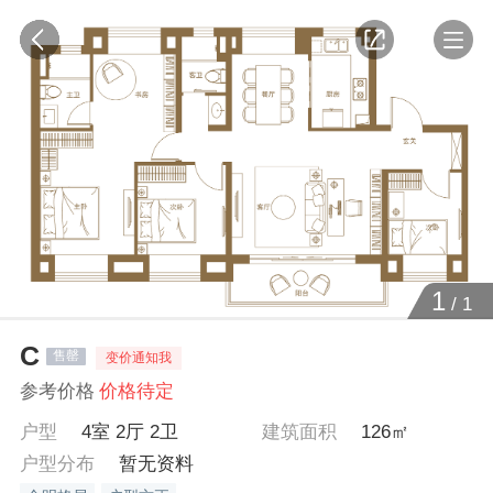
1
/
1
C
售罄
变价通知我
参考价格
价格待定
户型
4室 2厅 2卫
建筑面积
126㎡
户型分布
暂无资料