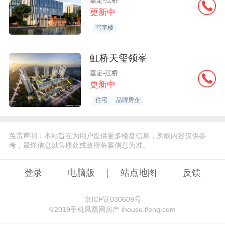
嘉定-江桥
更新中
写字楼
虹桥天玺领峯
嘉定-江桥
更新中
住宅
品牌房企
免责声明：本站旨在为用户提供更多楼盘信息，所载内容仅供参
考，最终信息以售楼处或政府备案信息为准。
登录
电脑版
站点地图
反馈
京ICP证030609号
©️2019手机凤凰网房产 ihouse.ifeng.com