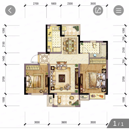
1
/
1