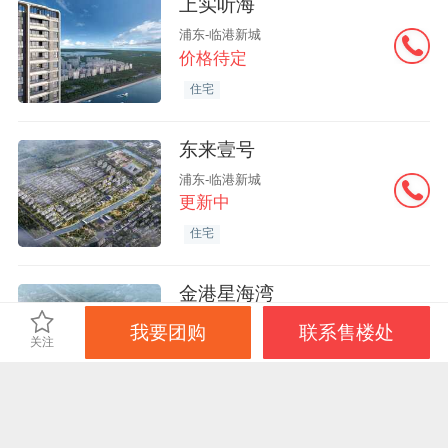
上实听海
浦东-临港新城
价格待定
住宅
东来壹号
浦东-临港新城
更新中
住宅
金港星海湾
浦东-临港新城
我要团购
联系售楼处
关注
更新中
住宅
港城悦领