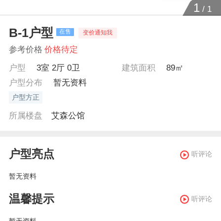
1
/
1
B-1户型
在售
变价通知我
参考价格
价格待定
户型
3室 2厅 0卫
建筑面积
89㎡
户型分布
暂无资料
户型方正
所属楼盘
艾森公馆
户型亮点
听评论
暂无资料
温馨提示
听评论