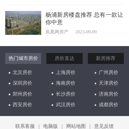
杨浦新房楼盘推荐 总有一款让
你中意
凤凰网房产
2023-09-09
热门城市房价
房价直达
新房推荐
北京房价
上海房价
广州房价
深圳房价
海南房价
天津房价
郑州房价
长沙房价
济南房价
西安房价
武汉房价
成都房价
太原房价
联系客服
|
电脑版
|
网站地图
|
意见反馈