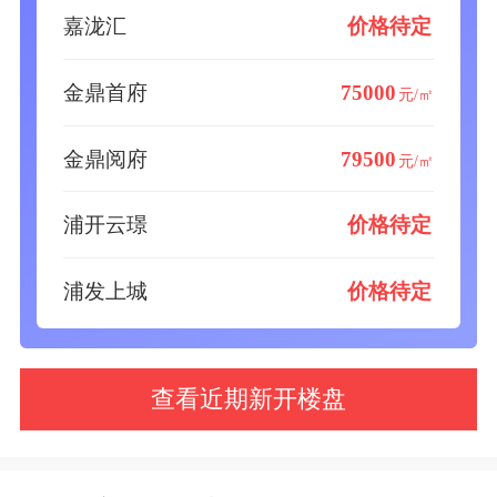
嘉泷汇
价格待定
金鼎首府
75000
元/㎡
金鼎阅府
79500
元/㎡
浦开云璟
价格待定
浦发上城
价格待定
查看近期新开楼盘