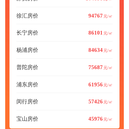
徐汇房价
94767
元/㎡
长宁房价
86101
元/㎡
杨浦房价
84634
元/㎡
普陀房价
75687
元/㎡
浦东房价
61956
元/㎡
闵行房价
57426
元/㎡
宝山房价
45976
元/㎡