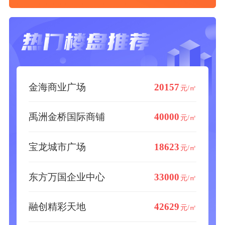
金海商业广场
20157
元/㎡
禹洲金桥国际商铺
40000
元/㎡
宝龙城市广场
18623
元/㎡
东方万国企业中心
33000
元/㎡
融创精彩天地
42629
元/㎡