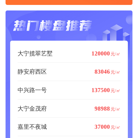
大宁揽翠艺墅
120000
元/㎡
静安府西区
83046
元/㎡
中兴路一号
137500
元/㎡
大宁金茂府
98988
元/㎡
嘉里不夜城
37000
元/㎡