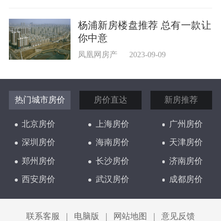
杨浦新房楼盘推荐 总有一款让
你中意
凤凰网房产
2023-09-09
热门城市房价
房价直达
新房推荐
北京房价
上海房价
广州房价
深圳房价
海南房价
天津房价
郑州房价
长沙房价
济南房价
西安房价
武汉房价
成都房价
太原房价
联系客服
|
电脑版
|
网站地图
|
意见反馈