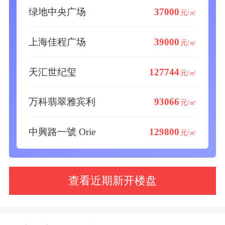
绿地中央广场
37000
元/㎡
上海佳程广场
39000
元/㎡
天汇世纪玺
127744
元/㎡
万科翡翠雅宾利
93066
元/㎡
中興路一號 Orie
129800
元/㎡
查看近期新开楼盘