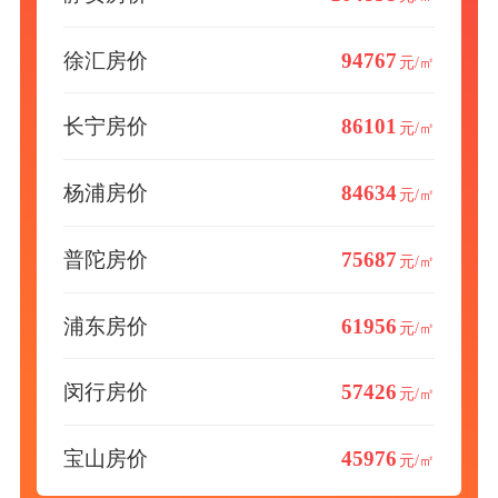
徐汇房价
94767
元/㎡
长宁房价
86101
元/㎡
杨浦房价
84634
元/㎡
普陀房价
75687
元/㎡
浦东房价
61956
元/㎡
闵行房价
57426
元/㎡
宝山房价
45976
元/㎡